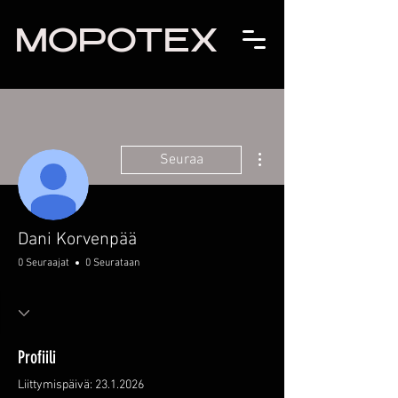
MOPOTEX
Lisää toimintoja
Seuraa
Dani Korvenpää
0 Seuraajat
0 Seurataan
Profiili
Liittymispäivä: 23.1.2026