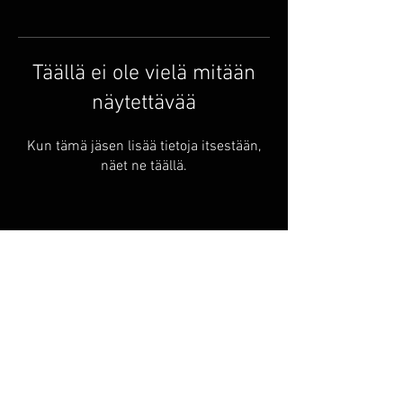
Täällä ei ole vielä mitään
näytettävää
Kun tämä jäsen lisää tietoja itsestään,
näet ne täällä.
Usein kysytyt kysymykset
Kotisivu
Toimitus & palautus
Käyttöehdot ja ohjeet