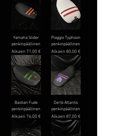
Yamaha Slider
Piaggio Typhoon
penkinpäällinen
penkinpäällinen
Alehinta
Alehinta
Alkaen
71,00 €
Alkaen
80,00 €
Baotian Fude
Derbi Atlantis
penkinpäällinen
penkinpäällinen
Alehinta
Alehinta
Alkaen
76,00 €
Alkaen
87,00 €