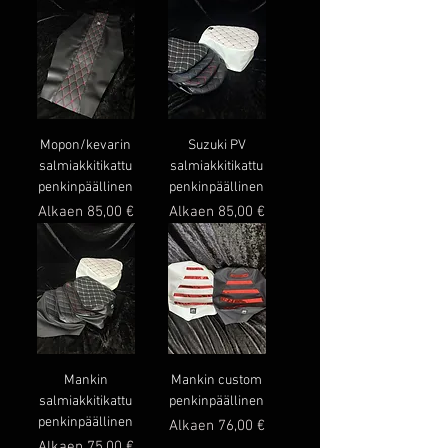
Mopon/kevarin
Suzuki PV
salmiakkitikattu
salmiakkitikattu
penkinpäällinen
penkinpäällinen
Alehinta
Alehinta
Alkaen
85,00 €
Alkaen
85,00 €
Mankin
Mankin custom
salmiakkitikattu
penkinpäällinen
penkinpäällinen
Alehinta
Alkaen
76,00 €
Alehinta
Alkaen
75,00 €