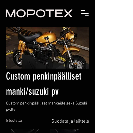
MOPOTEX
Custom penkinpäälliset
manki/suzuki pv
Custom penkinpäälliset mankeille sekä Suzuki
pv:lle
5 tuotetta
Suodata ja lajittele